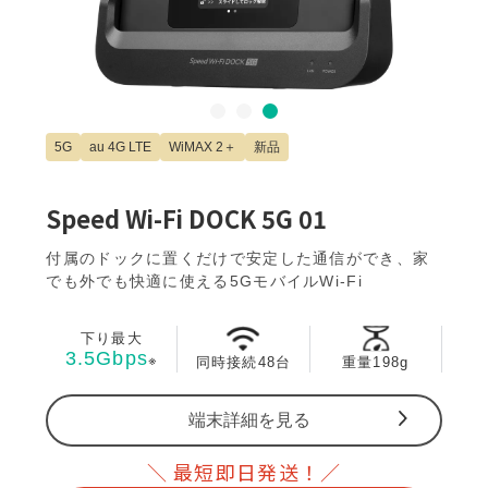
Slide 3 of 3.
5G
au 4G LTE
WiMAX 2＋
新品
Speed Wi-Fi DOCK 5G 01
付属のドックに置くだけで安定した通信ができ、家
でも外でも快適に使える5GモバイルWi-Fi
下り最大
3.5Gbps
※
同時接続
48台
重量198g
端末詳細を見る
＼ 最短即日発送！／