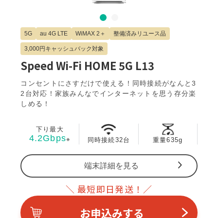
Slide 1 of 2.
5G
au 4G LTE
WiMAX 2＋
整備済みリユース品
3,000円キャッシュバック対象
Speed Wi-Fi HOME 5G L13
コンセントにさすだけで使える！同時接続がなんと3
2台対応！家族みんなでインターネットを思う存分楽
しめる！
下り最大
4.2Gbps
※
同時接続
32台
重量635g
端末詳細を見る
＼ 最短即日発送！／
お申込みする