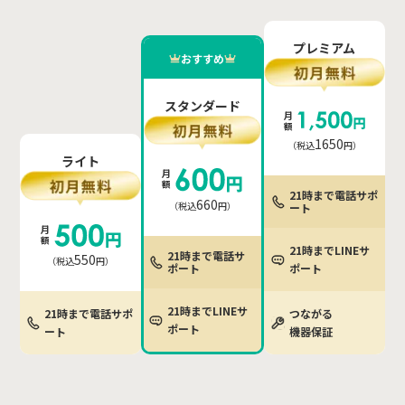
プレミアム
おすすめ
スタンダード
月
額
1650
（税込
円）
ライト
月
額
21時まで電話サポ
660
（税込
円）
ート
月
額
21時までLINEサ
21時まで電話サ
550
（税込
円）
ポート
ポート
21時までLINEサ
21時まで電話サポ
つながる
ポート
ート
機器保証