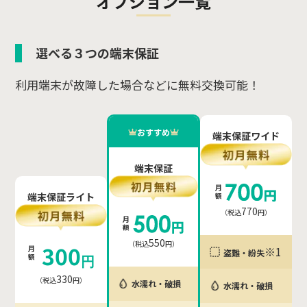
オプション一覧
選べる３つの端末保証
利用端末が故障した場合などに無料交換可能！
おすすめ
端末保証ワイド
端末保証
月
端末保証ライト
額
770
（税込
円）
月
額
550
（税込
円）
300
月
※1
盗難・紛失
額
円
330
（税込
円）
水濡れ・破損
水濡れ・破損